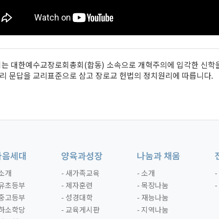
회는 대한예수교장로회총회(합동) 소속으로 개혁주의에 입각한 신학
리 문답을 교리표준으로 삼고 장로교 헌법의 정치원리에 따릅니다.
다음세대
양육과성장
나눔과 채움
 소개
- 새가족교육
- 소개
 유초등부
- 제자훈련
- 목장나눔
 중고등부
- 성경대학
- 재능나눔
 하소학당
- 교육게시판
- 지역나눔