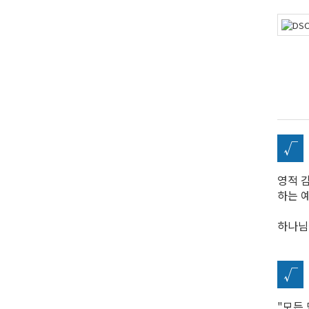
√
영적 
하는 
하나님
√
"모든