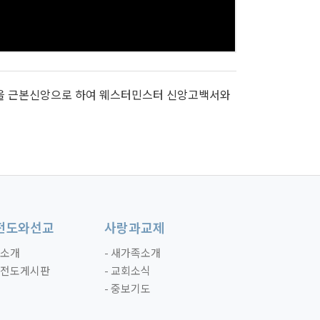
을 근본신앙으로 하여 웨스터민스터 신앙고백서와
전도와선교
사랑과교제
- 소개
- 새가족소개
- 전도게시판
- 교회소식
- 중보기도