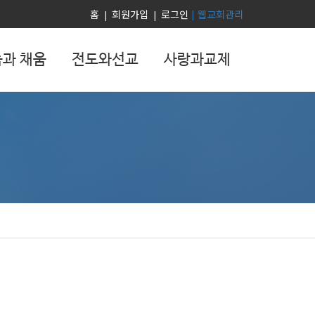
홈
회원가입
로그인
웹교회관리
|
|
|
과 채움
전도와선교
사랑과교제