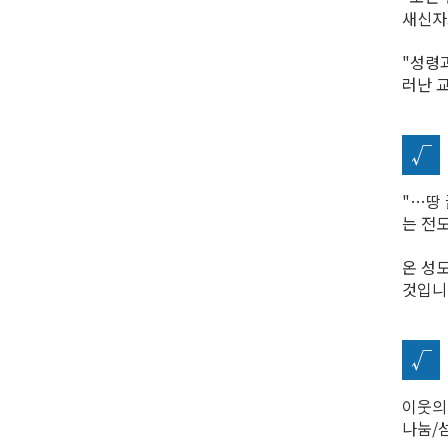
새신자
"성령
러난 
√
"…땅
는 전
온 성
것입니
√
이웃의
나눔/