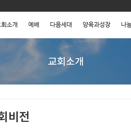
교회소개
예배
다음세대
양육과성장
나눔
회비전