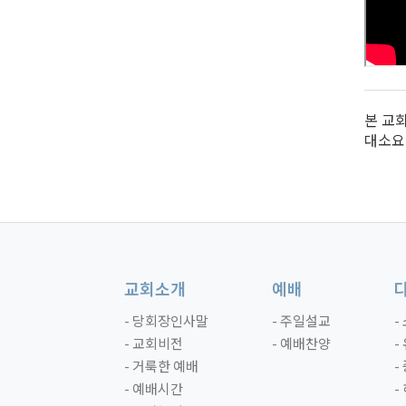
본 교
대소요
교회소개
예배
- 당회장인사말
- 주일설교
-
- 교회비전
- 예배찬양
-
- 거룩한 예배
-
- 예배시간
-