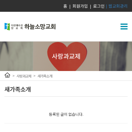
홈
회원가입
로그인
웹교회관리
|
|
|
>
>
사랑과교제
새가족소개
새가족소개
등록된 글이 없습니다.